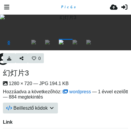
0
幻灯片3
1280 × 720 — JPG 194.1 KB
Hozzáadva a következőhöz:
wordpress
—
1 évvel ezelőtt
— 884 megtekintés
Beillesztő kódok
Link