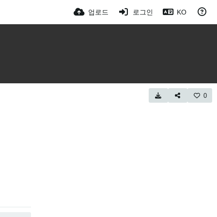
업로드
로그인
KO
0