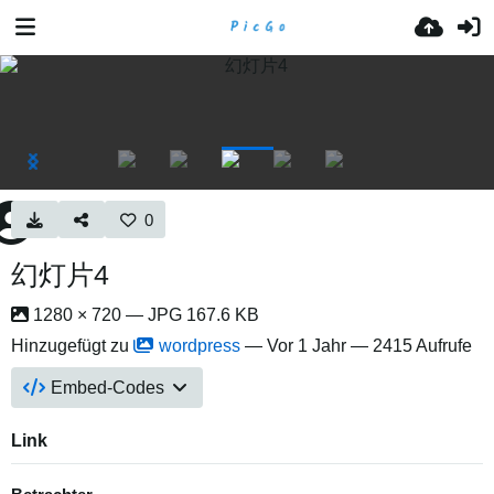
0
幻灯片4
1280 × 720 — JPG 167.6 KB
Hinzugefügt zu
wordpress
—
Vor 1 Jahr
— 2415 Aufrufe
Embed-Codes
Link