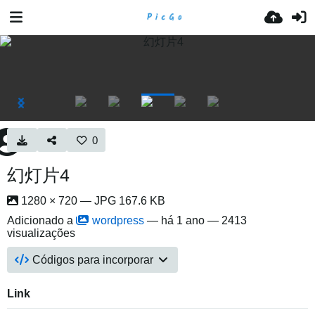
0
幻灯片4
1280 × 720 — JPG 167.6 KB
Adicionado a
wordpress
—
há 1 ano
— 2413
visualizações
Códigos para incorporar
Link