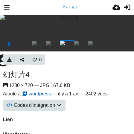
0
幻灯片4
1280 × 720 — JPG 167.6 KB
Ajouté à
wordpress
—
il y a 1 an
— 2402 vues
Codes d'intégration
Lien