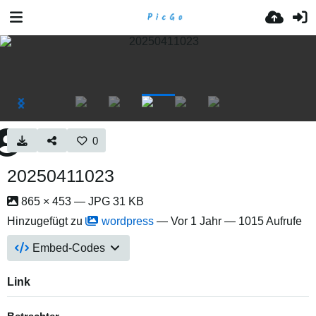
0
20250411023
865 × 453 — JPG 31 KB
Hinzugefügt zu
wordpress
—
Vor 1 Jahr
— 1015 Aufrufe
Embed-Codes
Link