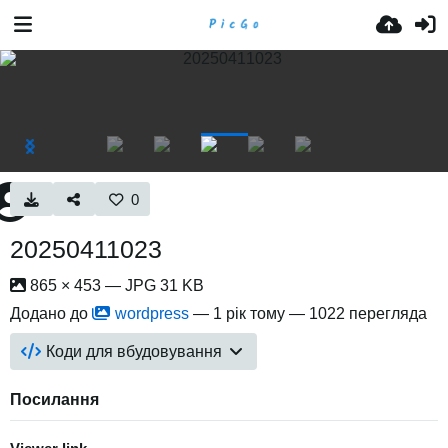
0
20250411023
865 × 453 — JPG 31 KB
Додано до
wordpress
—
1 рік тому
— 1022 перегляда
Коди для вбудовування
Посилання