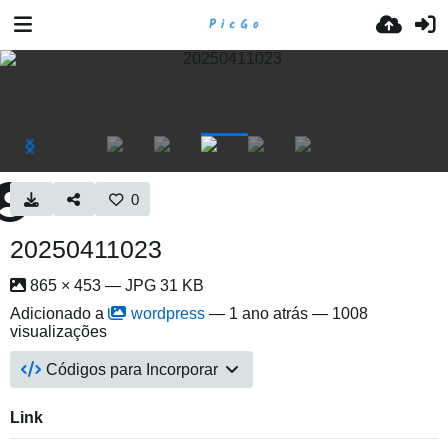
0
20250411023
865 × 453 — JPG 31 KB
Adicionado a
wordpress
—
1 ano atrás
— 1008
visualizações
Códigos para Incorporar
Link