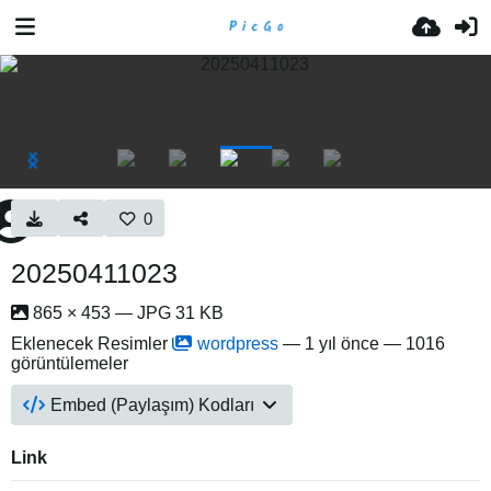
0
20250411023
865 × 453 — JPG 31 KB
Eklenecek Resimler
wordpress
—
1 yıl önce
— 1016
görüntülemeler
Embed (Paylaşım) Kodları
Link