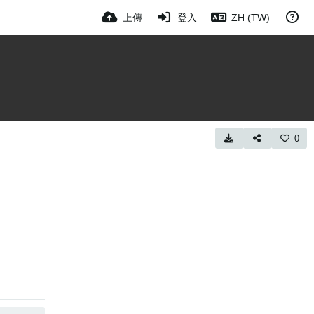
上傳
登入
ZH (TW)
0