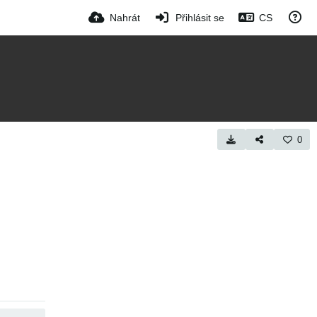
Nahrát
Přihlásit se
CS
0