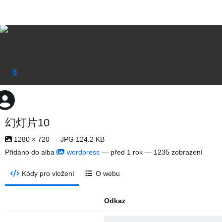
幻灯片10
1280 × 720 — JPG 124.2 KB
Přidáno do alba
wordpress
—
před 1 rok
— 1235 zobrazení
Kódy pro vložení
O webu
Odkaz