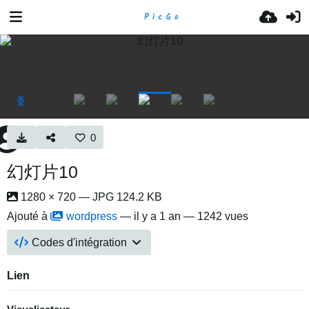
0
幻灯片10
1280 × 720 — JPG 124.2 KB
Ajouté à
wordpress
—
il y a 1 an
— 1242 vues
Codes d'intégration
Lien