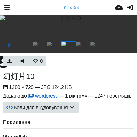
0
幻灯片10
1280 × 720 — JPG 124.2 KB
Додано до
wordpress
—
1 рік тому
— 1247 переглядів
Коди для вбудовування
Посилання