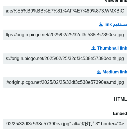
Viewer link
COPY
مستقیم link
COPY
Thumbnail link
COPY
Medium link
COPY
HTML
Embed
COPY