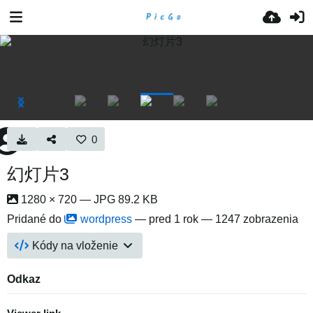
0
幻灯片3
1280 × 720 — JPG 89.2 KB
Pridané do
wordpress
—
pred 1 rok
— 1247 zobrazenia
Kódy na vloženie
Odkaz