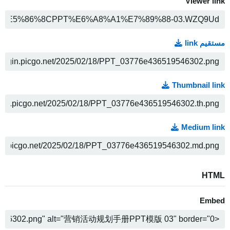
Viewer link
COPY
مستقیم link
COPY
Thumbnail link
COPY
Medium link
COPY
HTML
Embed
COPY