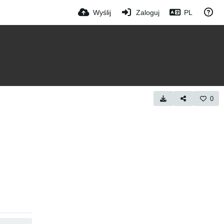
Wyślij
Zaloguj
PL
0