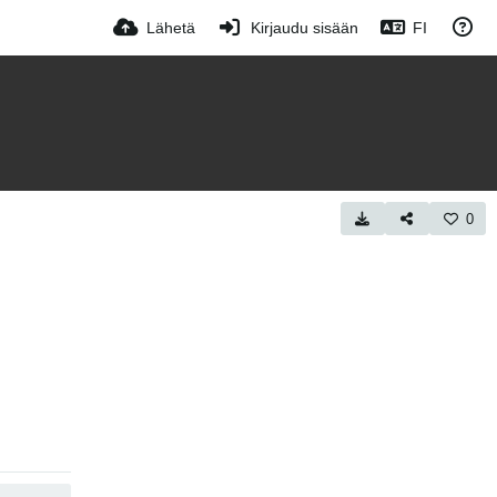
Lähetä
Kirjaudu sisään
FI
0