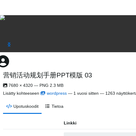
营销活动规划手册PPT模版 03
7680 × 4320 — PNG 2.3 MB
Lisätty kohteeseen
wordpress
—
1 vuosi sitten
— 1263 näyttökert
Upotuskoodit
Tietoa
Linkki